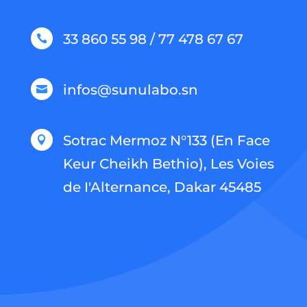
33 860 55 98 / 77 478 67 67

infos@sunulabo.sn

Sotrac Mermoz N°133 (En Face

Keur Cheikh Bethio), Les Voies
de I'Alternance, Dakar 45485