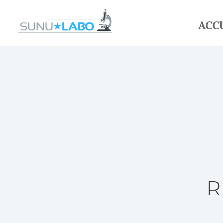
ACC
R