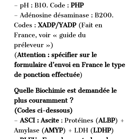
– pH : B10. Code :
PHP
– Adénosine désaminase : B200.
Codes :
XADP/YADP
(Fait en
France, voir « guide du
préleveur »)
(
Attention : spécifier sur le
formulaire d’envoi en France le type
de ponction effectuée
)
Quelle Biochimie est demandée le
plus couramment ?
(Codes ci-dessous)
–
ASCI : Ascite
: Protéines (
ALB
P
) +
Amylase (
AMYP
) + LDH (
LDHP
)