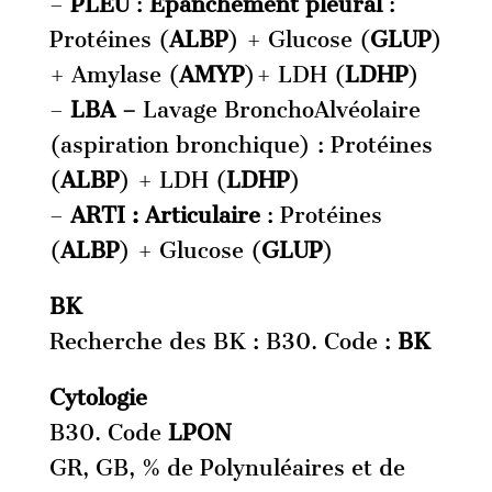
–
PLEU
:
Epanchement pleural
:
Protéines (
ALB
P
) + Glucose (
GLUP
)
+ Amylase (
AMYP
)+ LDH (
LDHP
)
–
LBA –
Lavage BronchoAlvéolaire
(aspiration bronchique) : Protéines
(
ALB
P
) + LDH (
LDHP
)
–
ARTI : Articulaire
: Protéines
(
ALB
P
) + Glucose (
GLUP
)
BK
Recherche des BK : B30. Code :
BK
Cytologie
B30. Code
LPON
GR, GB, % de Polynuléaires et de