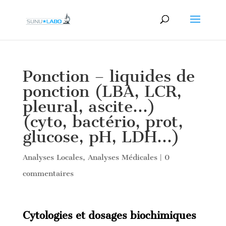
Ponction – liquides de
ponction (LBA, LCR,
pleural, ascite…)
(cyto, bactério, prot,
glucose, pH, LDH…)
Analyses Locales
,
Analyses Médicales
|
0
commentaires
Cytologies et dosages biochimiques